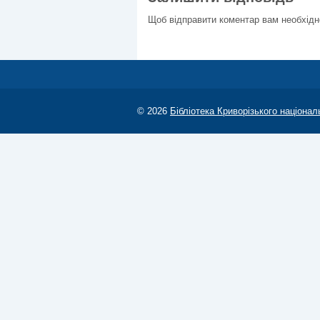
Щоб відправити коментар вам необхід
© 2026
Бібліотека Криворізького націонал