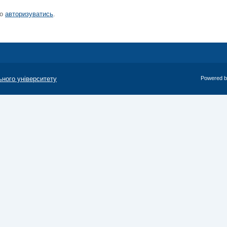
но
авторизуватись
.
ьного університету
Powered 