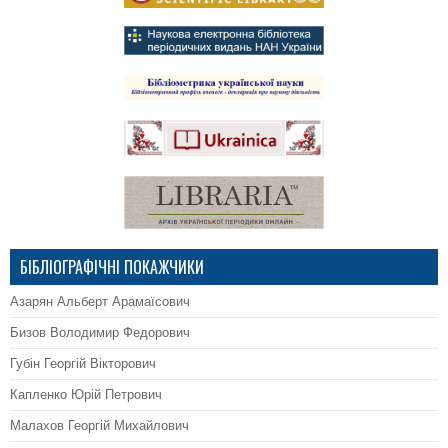
БІБЛІОГРАФІЧНІ ПОКАЖЧИКИ
Азарян Альберт Арамаїсович
Бизов Володимир Федорович
Губін Георгій Вікторович
Капленко Юрій Петрович
Малахов Георгій Михайлович