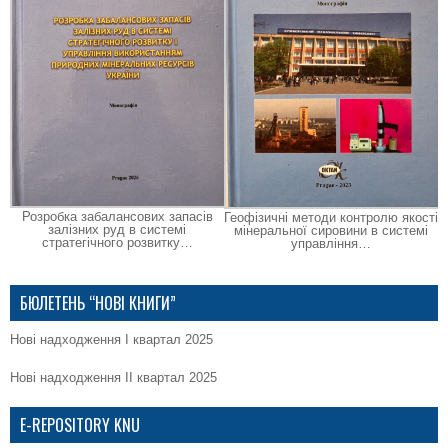
Розробка забалансових запасів
Геофізичні методи контролю якості
залізних руд в системі
мінеральної сировини в системі
стратегічного розвитку…
управління…
БЮЛЕТЕНЬ “НОВІ КНИГИ”
Нові надходження І квартал 2025
Нові надходження ІІ квартал 2025
E-REPOSITORY KNU