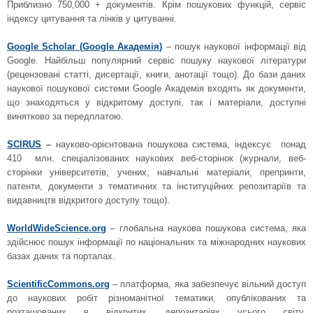
Приблизно 750,000 + документів. Крім пошукових функцій, сервіс
індексу цитування та лінків у цитуванні.
Google Scholar (Google Академія
)
– пошук наукової інформації від
Google. Найбільш популярний сервіс пошуку наукової літератури
(рецензовані статті, дисертації, книги, анотації тощо). До бази даних
наукової пошукової системи Google Академія входять як документи,
що знаходяться у відкритому доступі, так і матеріали, доступні
винятково за передплатою.
SCIRUS
–
науково-орієнтована пошукова система, індексує понад
410 млн. спеціалізованих наукових веб-сторінок (журнали, веб-
сторінки університетів, учених, навчальні матеріали, препринти,
патенти, документи з тематичних та інституційних репозитаріїв та
видавництв відкритого доступу тощо).
WorldWideScience.org
– глобальна наукова пошукова система, яка
здійснює пошук інформації по національних та міжнародних наукових
базах даних та порталах.
ScientificCommons.org
– платформа, яка забезпечує вільний доступ
до наукових робіт різноманітної тематики, опублікованих та
розташованих в відкритих депозитаріях усього світу.