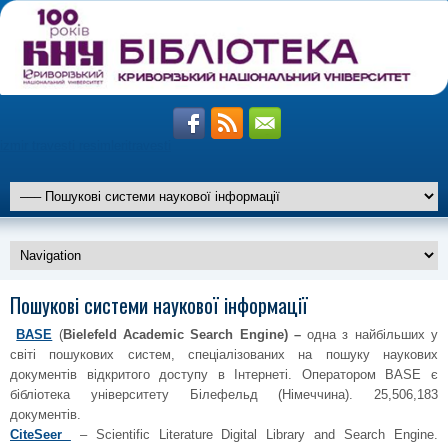
izmir travesti resimleri
travesti
altiparmak
Пошукові системи наукової інформації
travesti
marmaris
travesti
BASE
(
Bielefeld Academic Search Engine) –
одна з найбільших у
istanbul
travesti
світі пошукових систем, спеціалізованих на пошуку наукових
документів відкритого доступу в Інтернеті. Оператором BASE є
бібліотека університету Білефельд (Німеччина). 25,506,183
документів.
CiteSeer
– Scientific Literature Digital Library and Search Engine.