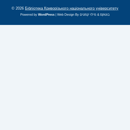
© 2026
Бібліотека Криворізького національного університету
Powered by
WordPress
| Web Design By
מילוי קמטים
&
בוטוקס