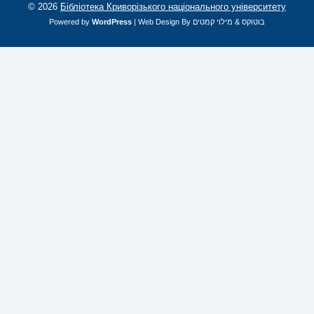
© 2026
Бібліотека Криворізького національного університету
Powered by
WordPress
| Web Design By
מילוי קמטים
&
בוטוקס