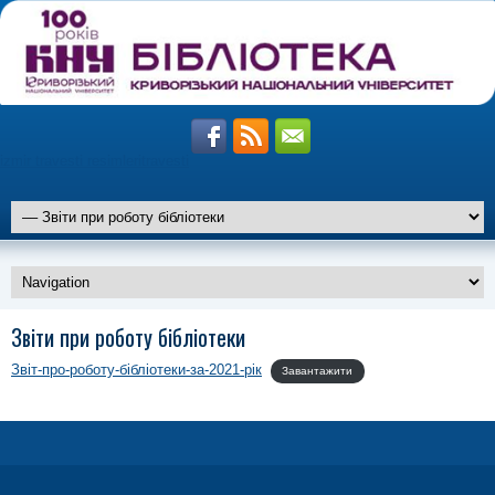
izmir travesti resimleri
travesti
altiparmak
Звіти при роботу бібліотеки
travesti
marmaris
travesti
Звіт-про-роботу-бібліотеки-за-2021-рік
Завантажити
istanbul
travesti