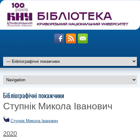
izmir travesti resimleri
travesti
altiparmak
Бібліографічні покажчики
travesti
marmaris
travesti
Ступнік Микола Іванович
istanbul
travesti
Ступнік Микола Іванович
2020