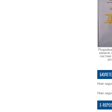
Розробка
запасів 
системі
ро
БЮЛЕТЕ
Нові надх
Нові надх
E-REPO