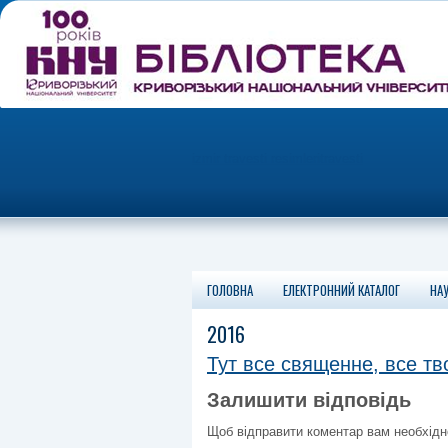
izmir travesti resimleri
travesti
ГОЛОВНА
ЕЛЕКТРОННИЙ КАТАЛОГ
НАУ
altiparmak
2016
travesti
marmaris
travesti
Тут все священне, все тв
istanbul
travesti
Залишити відповідь
Щоб відправити коментар вам необхід