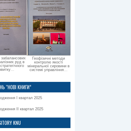
 забалансових
Геофізичні методи
залізних руд в
контролю якості
 стратегічного
мінеральної сировини в
звитку…
системі управління…
НЬ “НОВІ КНИГИ”
одження І квартал 2025
одження ІІ квартал 2025
SITORY KNU