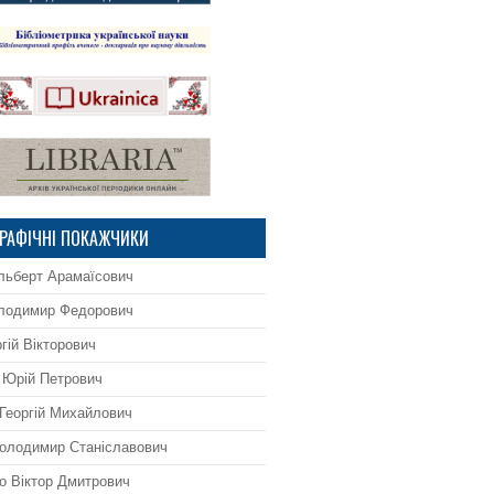
ГРАФІЧНІ ПОКАЖЧИКИ
льберт Арамаїсович
лодимир Федорович
ргій Вікторович
 Юрій Петрович
Георгій Михайлович
олодимир Станіславович
о Віктор Дмитрович