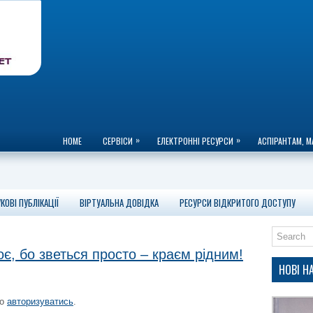
»
»
HOME
СЕРВІСИ
ЕЛЕКТРОННІ РЕСУРСИ
АСПІРАНТАМ, М
КОВІ ПУБЛІКАЦІЇ
ВІРТУАЛЬНА ДОВІДКА
РЕСУРСИ ВІДКРИТОГО ДОСТУПУ
оє, бо зветься просто – краєм рідним!
НОВІ 
но
авторизуватись
.