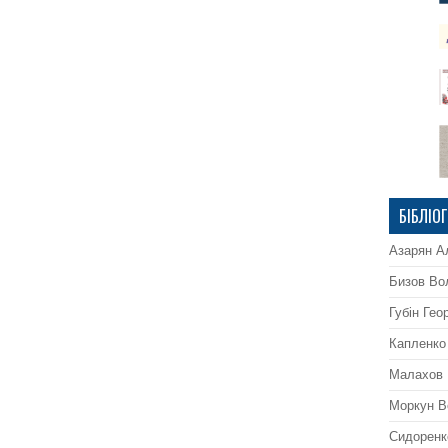
БІБЛІО
Азарян А
Бизов Во
Губін Гео
Капленко
Малахов 
Моркун В
Сидоренк