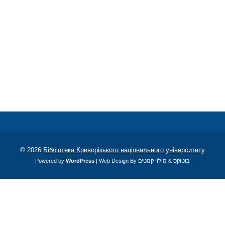
© 2026
Бібліотека Криворізького національного університету
Powered by
WordPress
| Web Design By
מילוי קמטים
&
בוטוקס