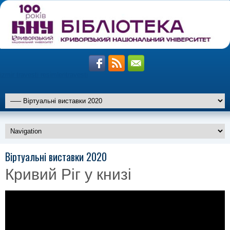
izmir travesti resimleri
travesti
altiparmak
Віртуальні виставки 2020
travesti
marmaris
travesti
Кривий Ріг у книзі
istanbul
travesti