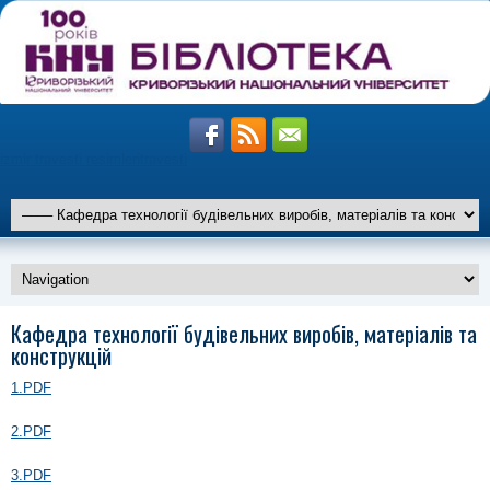
izmir travesti resimleri
travesti
altiparmak
Кафедра технології будівельних виробів, матеріалів та
travesti
marmaris
конструкцій
travesti
istanbul
travesti
1.PDF
2.PDF
3.PDF