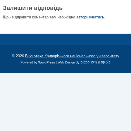
Залишити відповідь
Щоб відправити коментар вам необхідно
авторизуватись
.
© 2026
Бібліотека Криворізького національного університету
Powered by
WordPress
| Web Design By
מילוי קמטים
&
בוטוקס