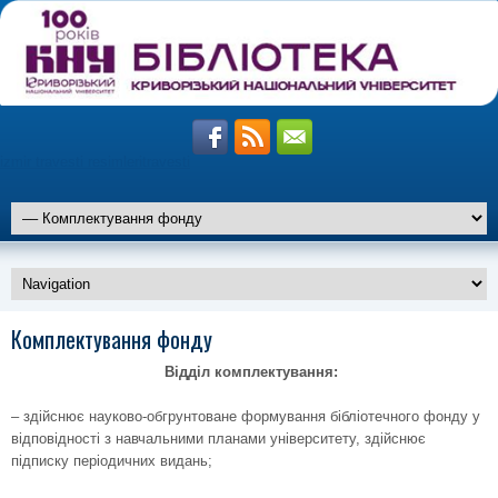
izmir travesti resimleri
travesti
altiparmak
Комплектування фонду
travesti
marmaris
travesti
Вiддiл комплектування:
istanbul
travesti
– здійснює науково-обгрунтоване формування бібліотечного фонду у
відповідності з навчальними планами університету, здійснює
підписку періодичних видань;