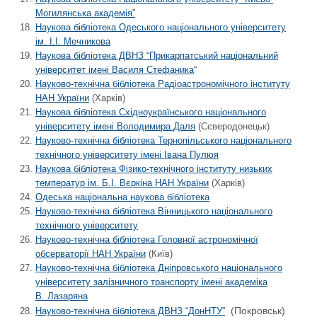
Могилянська академія”
Наукова бібліотека Одеського національного університету
ім. І.І. Мечникова
Наукова бібліотека ДВНЗ “Прикарпатський національний
університет імені Василя Стефаника
“
Науково-технічна бібліотека Радіоастрономічного інституту
НАН України
(Харків)
Наукова бібліотека Східноукраїнського національного
університету імені Володимира Даля
(Сєверодонецьк)
Науково-технічна бібліотека Тернопільського національного
технічного університету імені Івана Пулюя
Наукова бібліотека Фізико-технічного інституту низьких
температур ім. Б.І. Вєркіна НАН України
(Харків)
Одеська національна наукова бібліотека
Науково-технічна бібліотека Вінницького національного
технічного університету
Науково-технічна бібліотека Головної астрономічної
обсерваторії НАН України
(Київ)
Науково-технічна бібліотека Дніпровського національного
університету залізничного транспорту імені академіка
В. Лазаряна
(Покровськ)
Науково-технічна бібліотека ДВНЗ “ДонНТУ”