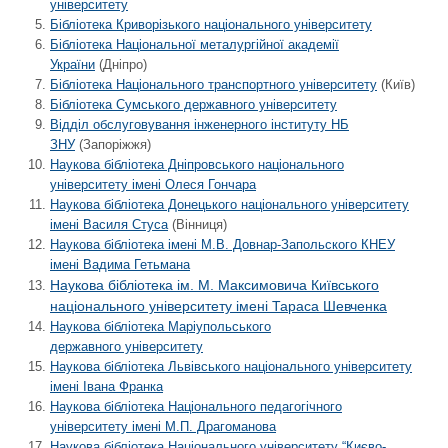
університету
Бібліотека Криворізького національного університету
Бібліотека Національної металургійної академії
України
(Дніпро)
Бібліотека Національного транспортного університету
(Київ)
Бібліотека Сумського державного університету
Відділ обслуговування інженерного інституту НБ
ЗНУ
(Запоріжжя)
Наукова бібліотека Дніпровського національного
університету імені Олеся Гончара
Наукова бібліотека Донецького національного університету
імені Василя Стуса
(Вінниця)
Наукова бібліотека імені М.В. Довнар-Запольского КНЕУ
імені Вадима Гетьмана
Наукова бібліотека ім. М. Максимовича Київського
національного університету імені Тараса Шевченка
Наукова бібліотека Маріупольського
державного університету
Наукова бібліотека Львівського національного університету
імені Івана Франка
Наукова бібліотека Національного педагогічного
університету імені М.П. Драгоманова
Наукова бібліотека Національного університету “Києво-