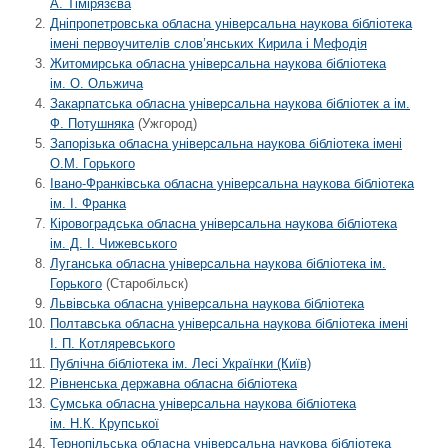
А. Тімірязєва
Дніпропетровська обласна універсальна наукова бібліотека
імені первоучителів слов’янських Кирила і Мефодія
Житомирська обласна універсальна наукова бібліотека
ім. О. Ольжича
Закарпатська обласна універсальна наукова бібліотек а ім.
Ф. Потушняка
(Ужгород)
Запорiзька обласна унiверсальна наукова бiблiотека iменi
О.М. Горького
Івано-Франківська обласна універсальна наукова бібліотека
ім. І. Франка
Кіровоградська обласна універсальна наукова бібліотека
ім. Д. І. Чижевського
Луганська обласна універсальна наукова бібліотека ім.
Горького
(Старобільск)
Львівська обласна універсальна наукова бібліотека
Полтавська обласна унiверсальна наукова бiблiотека імені
І. П. Котляревського
Публічна бібліотека ім. Лесі Українки (Київ)
Рівненська державна обласна бібліотека
Сумська обласна універсальна наукова бібліотека
ім. Н.К. Крупської
Тернопільська обласна універсальна наукова бібліотека