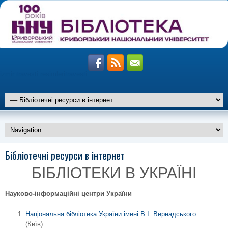
izmir travesti resimleri
travesti
altiparmak
Бібліотечні ресурси в інтернет
travesti
marmaris
travesti
БІБЛІОТЕКИ В УКРАЇНІ
istanbul
travesti
Науково-інформаційні центри України
Національна бібліотека України імені В.І. Вернадського
(Київ)